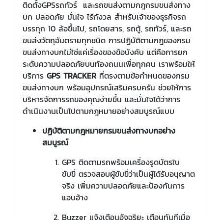
ติดตั้งGPSรถทัวร์ และรถขนส่งตามกฎกรมขนส่งทาง
บก ปลอดภัย มั่นใจ ไร้กังวล สำหรับเจ้าของธุรกิจรถ
บรรทุก 10 ล้อขึ้นไป, รถโดยสาร, รถตู้, รถทัวร์, และรถ
ขนส่งวัตถุอันตรายทุกชนิด การปฏิบัติตามกฎของกรม
ขนส่งทางบกไม่ใช่แค่เรื่องของข้อบังคับ แต่คือการยก
ระดับความปลอดภัยบนท้องถนนเพื่อทุกคน เราพร้อมให้
บริการ
GPS TRACKER
ที่ตรงตามข้อกำหนดของกรม
ขนส่งทางบก พร้อมอุปกรณ์เสริมครบครัน ช่วยให้การ
บริหารจัดการรถของคุณง่ายขึ้น และมั่นใจได้ว่าการ
ดำเนินงานเป็นไปตามกฎหมายอย่างสมบูรณ์แบบ
ปฏิบัติตามกฎหมายกรมขนส่งทางบกอย่าง
สมบูรณ์
GPS ติดตามรถพร้อมเครื่องรูดบัตรใบ
ขับขี่ ตรวจสอบผู้ขับขี่ว่าเป็นผู้ได้รับอนุญาต
จริง เพิ่มความปลอดภัยและป้องกันการ
แอบอ้าง
Buzzer แจ้งเตือนอัจฉริยะ เตือนทันทีเมื่อ