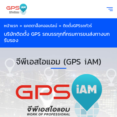
หน้าแรก
»
แคตตาล็อกออนไลน์
»
ติดตั้งGPSรถทัวร์
บริษัทติดตั้ง GPS รถบรรทุกที่กรมการขนส่งทางบก
รับรอง
จีพีเอสไอแอม (GPS iAM)