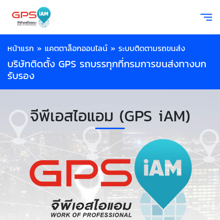
หน้าแรก
»
แคตตาล็อกออนไลน์
»
ระบบติดตามรถขนส่ง
บริษัทติดตั้ง GPS รถบรรทุกที่กรมการขนส่งทางบก
รับรอง
จีพีเอสไอแอม (GPS iAM)