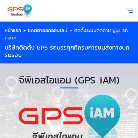
หน้าแรก
»
แคตตาล็อกออนไลน์
»
ติดตั้งระบบติดตาม gps รถ
กระบะ
บริษัทติดตั้ง GPS รถบรรทุกที่กรมการขนส่งทางบก
รับรอง
จีพีเอสไอแอม (GPS iAM)